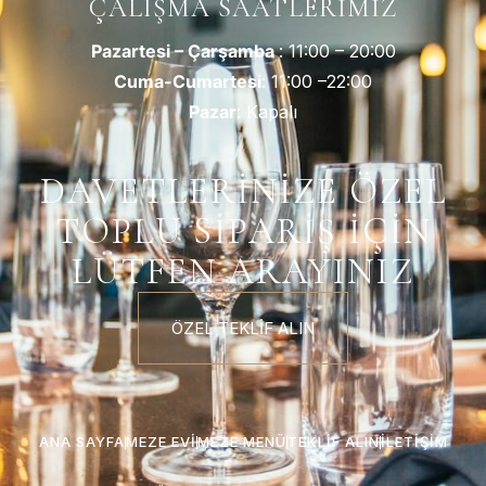
ÇALIŞMA SAATLERIMIZ
Pazartesi – Çarşamba
: 11:00 – 20:00
Cuma-Cumartesi
: 11:00 –22:00
Pazar
: Kapalı
DAVETLERİNİZE ÖZEL
TOPLU SİPARİŞ İÇİN
LÜTFEN ARAYINIZ
ÖZEL TEKLİF ALIN
ANA SAYFA
MEZE EVI
MEZE MENÜ
TEKLIF ALIN
İLETIŞIM