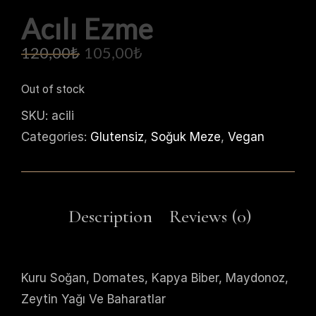
Acılı Ezme
120,00
₺
105,00
₺
Out of stock
SKU:
acili
Categories:
Glutensiz
,
Soğuk Meze
,
Vegan
Kuru Soğan, Domates, Kapya Biber, Maydonoz,
Zeytin Yağı Ve Baharatlar