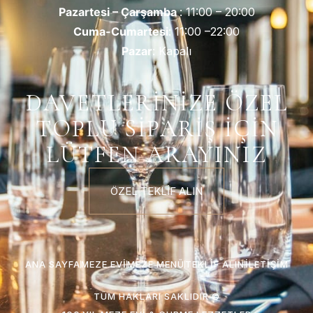
Pazartesi – Çarşamba
: 11:00 – 20:00
Cuma-Cumartesi
: 11:00 –22:00
Pazar
: Kapalı
DAVETLERİNİZE ÖZEL
TOPLU SİPARİŞ İÇİN
LÜTFEN ARAYINIZ
ÖZEL TEKLİF ALIN
ANA SAYFA
MEZE EVI
MEZE MENÜ
TEKLIF ALIN
İLETIŞIM
TÜM HAKLARI SAKLIDIR ©