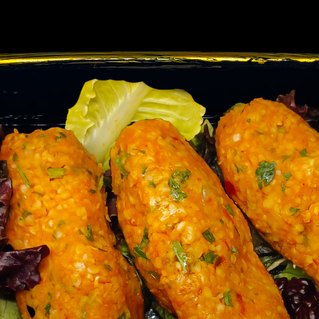
MEZE EVI
MEZE MENU
TEKLIF ALIN
ANA SAYFA
İLETIŞIM
MEZE EVI
MEZE MENU
TEKLIF ALIN
İLETIŞIM