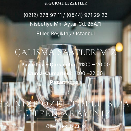
(0212) 278 97 11
/
(0544) 971 29 23
Nisbetiye Mh. Aytar Cd. 25A/1
Etiler, Beşiktaş / İstanbul
ÇALIŞMA SAATLERIMIZ
Pazartesi – Çarşamba
: 11:00 – 20:00
Cuma-Cumartesi
: 11:00 –22:00
Pazar
: Kapalı
RİNİZE ÖZEL TOPLU SİPA
LÜTFEN ARAYINIZ
ÖZEL TEKLİF ALIN