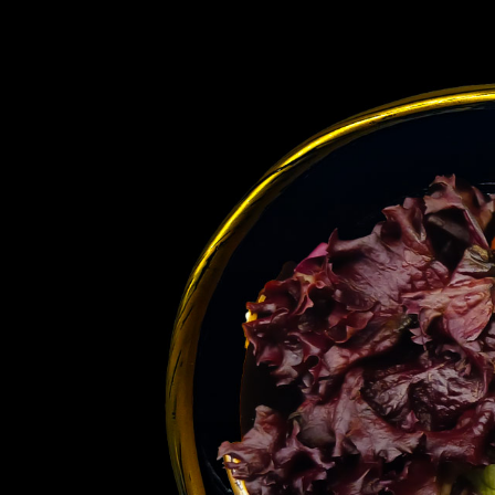
MENÜ
Tadında sanatsal hassasiyet taşıyan
mezelerimiz ve gurme lezzetlerimizi
tadmanız için sizi Meze Evimize bekleriz.
ÖZEL TEKLİF ALIN
Tadında sanatsal hassasiyet taşıyan
mezelerimiz ve gurme lezzetlerimizi
tadmanız için sizi Meze Evimize bekleriz.
ÖZEL TEKLİF ALIN