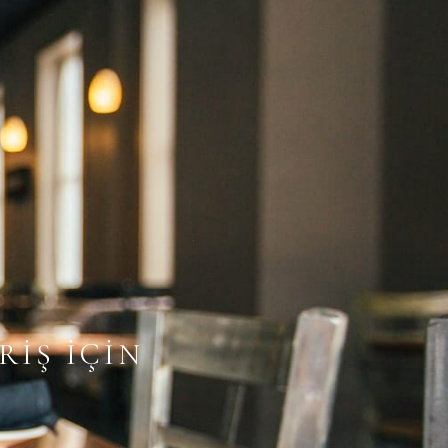
RİŞ İÇİN