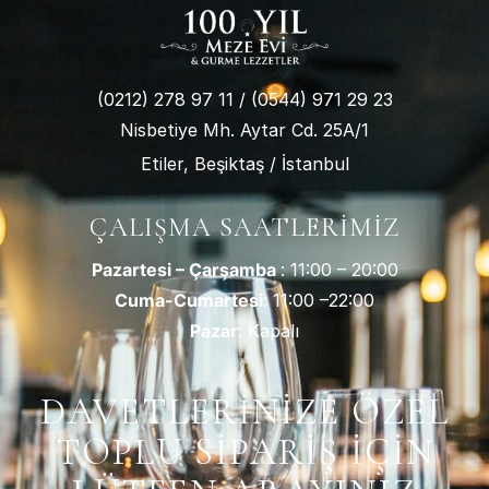
(0212) 278 97 11
/
(0544) 971 29 23
Nisbetiye Mh. Aytar Cd. 25A/1
Etiler, Beşiktaş / İstanbul
ÇALIŞMA SAATLERIMIZ
Pazartesi – Çarşamba
: 11:00 – 20:00
Cuma-Cumartesi
: 11:00 –22:00
Pazar
: Kapalı
DAVETLERİNİZE ÖZEL
TOPLU SİPARİŞ İÇİN